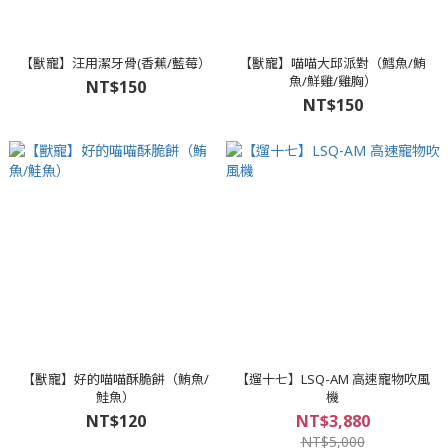
【獸寵】汪用潔牙骨(香蕉/藍莓）
【獸寵】喵喵大邱派對（鱈魚/鮪
魚/鮮雞/雞胸）
NT$150
NT$150
【獸寵】好的喵喵酥脆餅（鮪魚/
【遛十七】LSQ-AM 高速寵物吹風
鮭魚）
機
NT$120
NT$3,880
NT$5,000