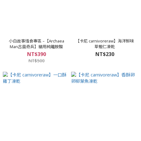
小白故事惜食專區 –【Archaea
【卡尼 carnivoreraw】海洋鮮味
Man古菌奇兵】貓用純離胺酸
草蝦仁凍乾
NT$390
NT$230
NT$500