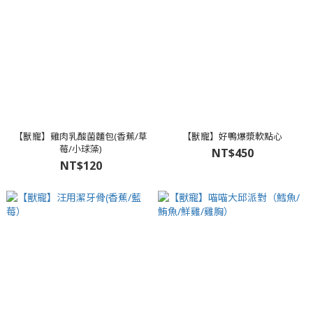
【獸寵】雞肉乳酸菌麵包(香蕉/草
【獸寵】好鴨爆漿軟點心
莓/小球藻)
NT$450
NT$120