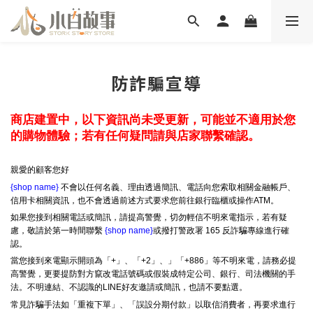
防詐騙宣導
商店建置中，以下資訊尚未受更新，可能並不適用於您
的購物體驗；若有任何疑問請與店家聯繫確認。
親愛的顧客您好
{shop name}
不會以任何名義、理由透過簡訊、電話向您索取相關金融帳戶、
信用卡相關資訊，也不會透過前述方式要求您前往銀行臨櫃或操作ATM。
如果您接到相關電話或簡訊，請提高警覺，切勿輕信不明來電指示，若有疑
慮，敬請於第一時間聯繫
{shop name}
或撥打警政署 165 反詐騙專線進行確
認。
當您接到來電顯示開頭為「+」、「+2」、」「+886」等不明來電，請務必提
高警覺，更要提防對方竄改電話號碼或假裝成特定公司、銀行、司法機關的手
法。不明連結、不認識的LINE好友邀請或簡訊，也請不要點選。
常見詐騙手法如「重複下單」、「誤設分期付款」以取信消費者，再要求進行