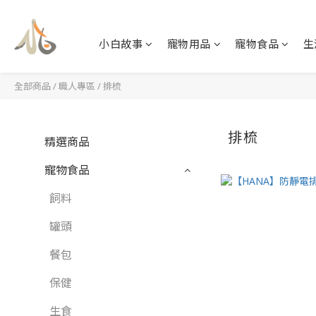
小白故事
寵物用品
寵物食品
生
全部商品
/
職人專區
/
排梳
排梳
精選商品
寵物食品
飼料
罐頭
餐包
保健
生食