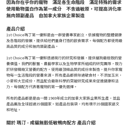
因為你在乎你的寵物
滿足各生命階段
滿足特殊的需求
使用動物蛋白作為第一成分
不含過敏原，可提高消化率
無肉類副產品
由加拿大家族企業製造
產品介紹
1st Choice瑪丁第一優鮮是由一群營養專家創立，依據寵物的整體健康
及各階段的發展，提供給他們量身打造的飲食需求。每個配方都使用最
高品質的成分和無肉類副產品。
1st Choice瑪丁第一優鮮透過現行的研究和發展，提供貓狗最極致的營
養價值。我們的獸醫、農藝學家以及生物學家所組成的研究團隊，致力
於研發精緻又營養的配方。使用最頂級品質的成份來製造，提升你家寵
物每一生活階段的營養來源。所有產品都排除過敏食材，不添加玉米，
小麥和大豆成份，而且配合最新科學的突破研究成果來促進健康和活
力。每個配方代表著寵物的第一優先選擇。
所有的產品都是是由一間 1969年成立的加拿大家族企業所生產，並且
產品遍及全球超過35個國家。如產品包裝袋，均有標示35個國家語文
和地址。
關於
瑪汀 - 成貓無穀低敏鴨肉配方 產品介紹