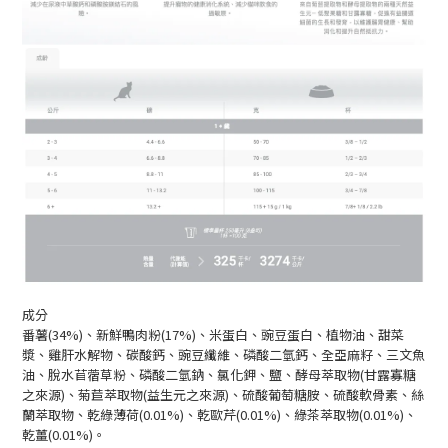
成分
番薯(34%)、新鮮鴨肉粉(17%)、米蛋白、豌豆蛋白、植物油、甜菜
漿、雞肝水解物、碳酸鈣、豌豆纖維、磷酸二氫鈣、全亞麻籽、三文魚
油、脫水苜蓿草粉、磷酸二氫鈉、氯化鉀、鹽、酵母萃取物(甘露寡糖
之來源)、菊苣萃取物(益生元之來源)、硫酸葡萄糖胺、硫酸軟骨素、絲
蘭萃取物、乾綠薄荷(0.01%)、乾歐芹(0.01%)、綠茶萃取物(0.01%)、
乾薑(0.01%)。