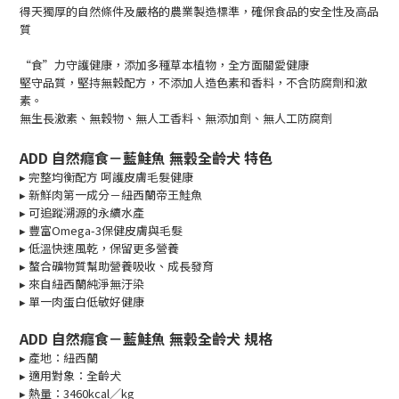
得天獨厚的自然條件及嚴格的農業製造標準，確保食品的安全性及高品
質
“食”力守護健康，添加多種草本植物，全方面關愛健康
堅守品質，堅持無穀配方，不添加人造色素和香料，不含防腐劑和激
素。
無生長激素、無穀物、無人工香料、無添加劑、無人工防腐劑
ADD 自然癮食－藍鮭魚 無穀全齡犬 特色
▸ 完整均衡配方 呵護皮膚毛髮健康
▸ 新鮮肉第一成分－紐西蘭帝王鮭魚
▸ 可追蹤溯源的永續水產
▸ 豐富Omega-3保健皮膚與毛髮
▸ 低溫快速風乾，保留更多營養
▸ 螯合礦物質幫助營養吸收、成長發育
▸ 來自紐西蘭純淨無汙染
▸
單一肉蛋白低敏好健康
ADD 自然癮食－藍鮭魚 無穀全齡犬 規格
▸
產地：紐西蘭
▸ 適用對象：全齡犬
▸ 熱量：3460kcal／kg