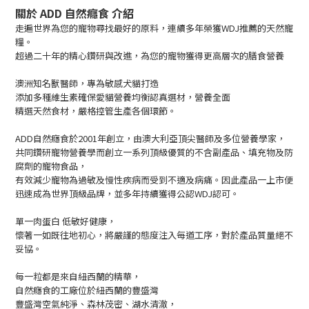
關於 ADD 自然癮食 介紹
走遍世界為您的寵物尋找最好的原料，連續多年榮獲WDJ推薦的天然寵
糧。
超過二十年的精心鑽研與改進，為您的寵物獲得更高層次的膳食營養
澳洲知名獸醫師，專為敏感犬貓打造
添加多種維生素確保愛貓營養均衡認真選材，營養全面
精選天然食材，嚴格控管生產各個環節。
ADD自然癮食於2001年創立，由澳大利亞頂尖醫師及多位營養學家，
共同鑽研寵物營養學而創立一系列頂級優質的不含副產品、填充物及防
腐劑的寵物食品，
有效減少寵物為過敏及慢性疾病而受到不適及病痛。
因此產品一上市便
迅速成為世界頂級品牌，並多年持續獲得公認WDJ認可。
單一肉蛋白 低敏好健康，
懷著一如既往地初心，將嚴謹的態度注入每道工序，對於產品質量絕不
妥協
。
每一粒都是來自紐西蘭的精華，
自然癮食的工廠位於紐西蘭的豐盛灣
豐盛灣空氣純淨、森林茂密、湖水清澈，