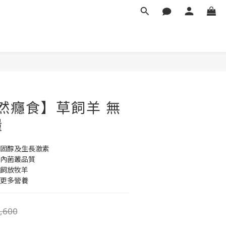
自然癮食】草飼羊 無
糧
類固醇及生長激素
腸內菌叢品質
草飼放牧羊
留更多營養
,600