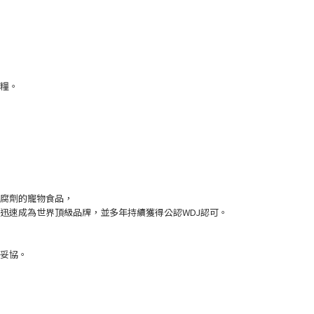
寵糧。
防腐劑的寵物食品，
迅速成為世界頂級品牌，並多年持續獲得公認WDJ認可。
妥協
。