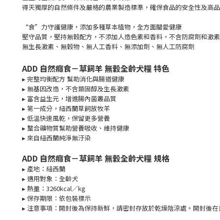
得天獨厚的自然條件及嚴格的農業製造標準，確保食品的安全性及高品
“食”力守護健康，添加多種草本植物，全方面關愛健康
堅守品質，堅持無穀配方，不添加人造色素和香料，不含防腐劑和激素
無生長激素、無穀物、無人工香料、無添加劑、無人工防腐劑
ADD 自然癮食－草飼羊 無穀全齡犬糧 特色
▸ 完整均衡配方 幫助消化與腸道健康
▸ 無基因改造，不含類固醇及生長激素
▸ 富含益生元，增進腸內菌叢品質
▸ 第一成分，紐西蘭草飼放牧羊
▸ 低溫快速風乾，保留更多營養
▸ 螯合礦物質幫助營養吸收、維持健康
▸ 來自紐西蘭純淨無汙染
ADD 自然癮食－草飼羊 無穀全齡犬糧 規格
▸
產地：紐西蘭
▸ 適用對象：全齡犬
▸ 熱量：3260kcal／kg
▸
保存期限：依包裝標示
▸ 注意事項：開封後為保持新鮮，請密封存放於乾燥陰涼處。開封後在