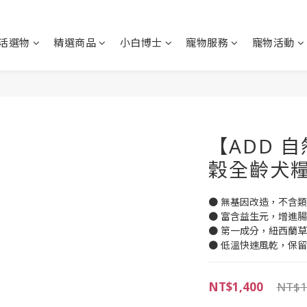
活選物
精選商品
小白博士
寵物服務
寵物活動
【ADD 
穀全齡犬
● 無基因改造，不含
● 富含益生元，增進
● 第一成分，紐西蘭
● 低溫快速風乾，保
NT$1,400
NT$1