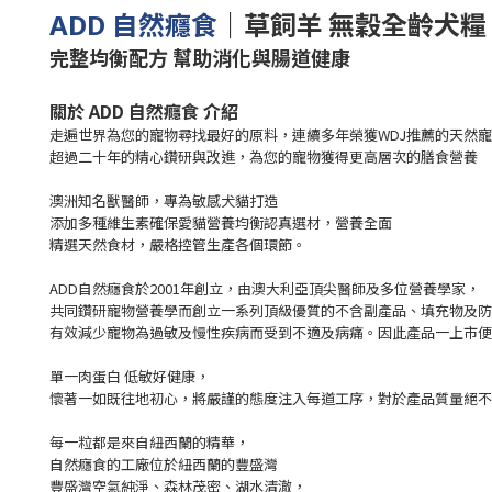
｜
草飼羊 無穀全齡犬糧
ADD 自然癮食
完整均衡配方 幫助消化與腸道健康
關於 ADD 自然癮食 介紹
走遍世界為您的寵物尋找最好的原料，連續多年榮獲WDJ推薦的天然
超過二十年的精心鑽研與改進，為您的寵物獲得更高層次的膳食營養
澳洲知名獸醫師，專為敏感犬貓打造
添加多種維生素確保愛貓營養均衡認真選材，營養全面
精選天然食材，嚴格控管生產各個環節。
ADD自然癮食於2001年創立，由澳大利亞頂尖醫師及多位營養學家，
共同鑽研寵物營養學而創立一系列頂級優質的不含副產品、填充物及
有效減少寵物為過敏及慢性疾病而受到不適及病痛。
因此產品一上市便
單一肉蛋白 低敏好健康，
懷著一如既往地初心，將嚴謹的態度注入每道工序，對於產品質量絕不
每一粒都是來自紐西蘭的精華，
自然癮食的工廠位於紐西蘭的豐盛灣
豐盛灣空氣純淨、森林茂密、湖水清澈，