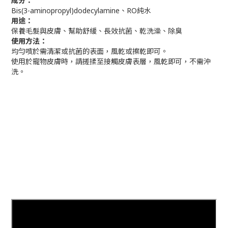
成分：
Bis(3-aminopropyl)dodecylamine、RO純水
用途：
保養毛髮與皮膚、幫助舒緩、長效抗菌、乾洗澡、除臭
使用方法：
均勻噴於需清潔或抗菌的表面，風乾或擦乾即可。
使用於寵物皮膚時，請搓揉至接觸皮膚表層，風乾即可，不需沖
洗。