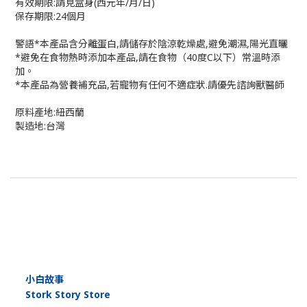
有效期限:請見盒身(西元年/月/日)
保存期限:24個月
警語*本產品含分離蛋白,請儲存於陰涼乾燥處,避免潮濕,陽光直曬
*避免在食物熱時添加本產品,請在食物（40度C以下）常溫時添
加。
*本產品為營養補充品,若寵物有任何不適症狀.請優先諮詢獸醫師
原料產地:紐西蘭
製造地:台灣
小白故事
Stork Story Store