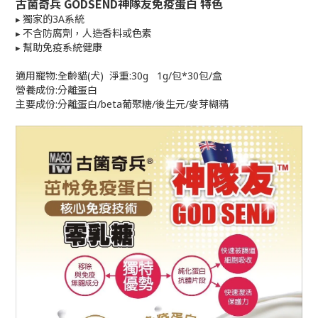
古菌奇兵 GODSEND神隊友免疫蛋白 特色
▸
獨家的3A系統
▸
不含防腐劑，人造香料或色素
▸
幫助免疫系統健康
適用寵物:全齡貓(犬) 淨重:30g 1g/包*30包/盒
營養成份:分離蛋白
主要成份:分離蛋白/beta葡聚糖/後生元/麥芽糊精