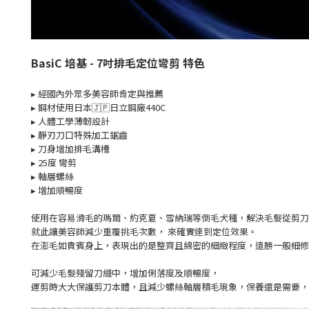
BasiC 培基 - 7吋排毛定位彎剪 特色
▸ 經國內外眾多美容師肯定與推薦
▸
鋼材使用日本🇯🇵日
立鋼廠440C
▸ 人體工學薄韌設計
▸ 靜刃刀口特殊加工鋸齒
▸ 刀身增加排毛溝槽
▸ 25度 彎剪
▸ 軸層螺絲
▸ 增加順暢度
使用在容易滑毛的瑪爾、約克夏、雪納瑞等倒毛犬種，解決毛髮從剪刀
就此讓美容師減少重覆挑毛次數， 來確實達到定位效果。
在澎毛如貴賓身上，表現出的是整齊且綿密的細緻程度，遠勝一般細修
可減少毛髮殘留刀縫中，增加俐落度及順暢度，
運剪時大大保護剪刀本體，且減少螺絲軸層積毛現象，保養還是需要，