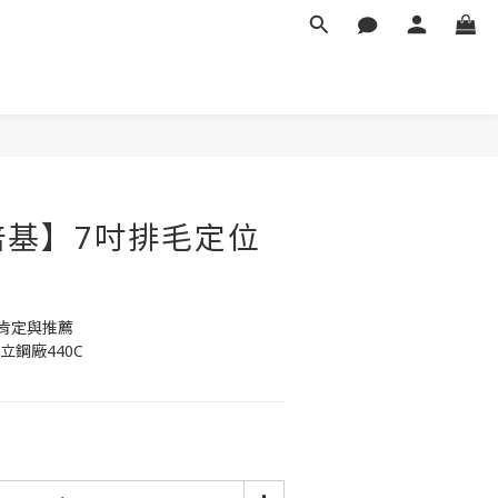
 培基】7吋排毛定位
肯定與推薦
立鋼廠440C