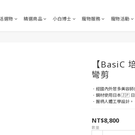
活選物
精選商品
小白博士
寵物服務
寵物活動
【BasiC
彎剪
．經國內外眾多美容師
．鋼材使用日本🇯🇵 日
．握柄人體工學設計。
NT$8,800
數量