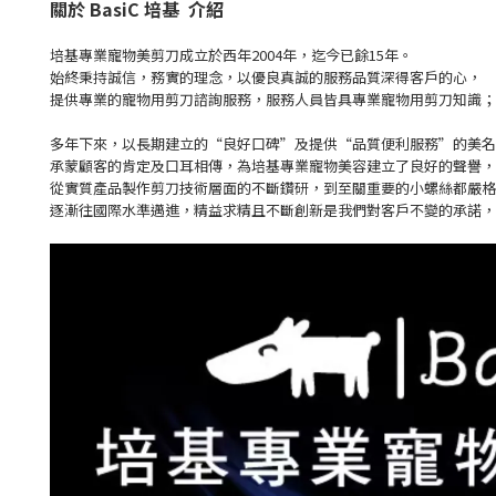
關於 BasiC 培基 介紹
培基專業寵物美剪刀成立於西年2004年，迄今已餘15年。
始終秉持誠信，務實的理念，以優良真誠的服務品質深得客戶的心，
提供專業的寵物用剪刀諮詢服務，服務人員皆具專業寵物用剪刀知識；
多年下來，以長期建立的“良好口碑”及提供“品質便利服務”的美名
承蒙顧客的肯定及口耳相傳，為培基專業寵物美容建立了良好的聲譽，
從實質產品製作剪刀技術層面的不斷鑽研，到至關重要的小螺絲都嚴格
逐漸往國際水準邁進，精益求精且不斷創新是我們對客戶不變的承諾，