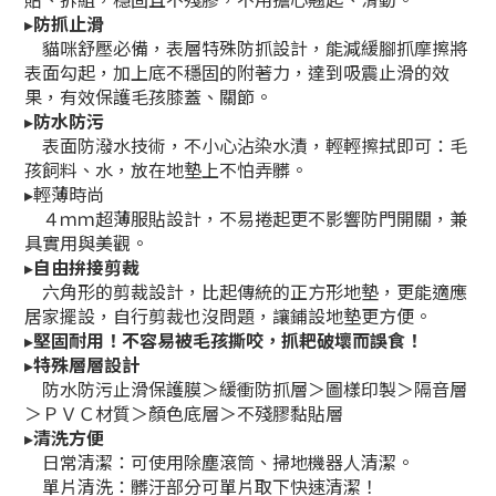
貼、拆組，穩固且不殘膠，不用擔心翹起、滑動。
▸
防抓止滑
貓咪舒壓必備，表層特殊防抓設計，能減緩腳抓摩擦將
表面勾起，加上底不穩固的附著力，達到吸震止滑的效
果，有效保護毛孩膝蓋、關節。
▸
防水防污
表面防潑水技術，不小心沾染水漬，輕輕擦拭即可：毛
孩飼料、水，放在地墊上不怕弄髒。
▸輕薄時尚
４ｍｍ超薄服貼設計，不易捲起更不影響防門開關，兼
具實用與美觀。
▸
自由拚接剪裁
六角形的剪裁設計，比起傳統的正方形地墊，更能適應
居家擺設，自行剪裁也沒問題，讓鋪設地墊更方便。
▸
堅固耐用！不容易被毛孩撕咬，抓耙破壞而誤食！
▸
特殊層層設計
防水防污止滑保護膜＞緩衝防抓層＞圖樣印製＞隔音層
＞ＰＶＣ材質＞顏色底層＞不殘膠黏貼層
▸
清洗方便
日常清潔：可使用除塵滾筒、掃地機器人清潔。
單片清洗：髒汙部分可單片取下快速清潔！