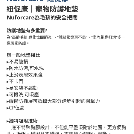
紐促康｜寵物防護地墊
Nuforcare為毛孩的安全把關
防護地墊有多重要?
為"
高齡毛孩,退化性關節炎"、"
髖關節發育不良"、"
室內跑步打滑"多一
道居家防護。
與一般地墊相比
▸不易破損
▸防水防污,可水洗
▸止滑表層效果強
▸不卡門
▸易安裝不鬆動
▸可機洗,可吸塵
▸緩衝防抓層可抵擋大部分跑步引起的衝擊力
▸CP值高
▸
獨特吸附技術
底不特殊黏膠設計，不但能平整吸附於地面，更方便黏