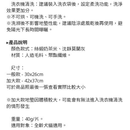
洗衣機清洗：建議裝入洗衣袋後，設定柔洗功能，洗淨
效果更加分。
※不可烘、可機洗、可手洗。
※洗滌後不影響地墊性能，建議陰涼處風乾後再使用，避
免陽光下長時間曝曬。
▸
產品說明
顏色款式：絲緞奶茶米、沈靜莫蘭灰
材質：人造毛料、聚酯纖維。
尺寸：
一般款 - 30x26cm
加大款 - 42x37cm
可於商品照最後一張查看實際比較大小
※加大款地墊因體積較大，可能會有無法進入洗衣機清洗
的情形發生
重量：40g/片。
適用對象：全齡犬貓適用。