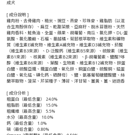
成犬
[ 成分說明 ]
雞肉粉、去骨雞肉、糙米、豌豆、燕麥、珍珠麥、雞脂肪（以混
合生育酚保存）、扁豆、乾甜菜漿、亞麻籽、脫水苜蓿粉、天然
雞肉香料、鮭魚油、全蛋、蘋果、胡蘿蔔、南瓜、氯化鉀、DL-蛋
氨酸、氯化膽鹼、石榴、蔓越橘，菊苣根萃取物、維生素和礦物
質〔維生素E補充物、維生素A補充物，維生素D3補充物、菸酸
（維生素B3來源）、D-泛酸鈣（維生素B5來源）、硫胺素（維生
素B1來源）、核黃素（維生素B2來源）、β-胡蘿蔔素、鹽酸?哆
醇（維生素B6來源）、葉酸、生物素、維生素B12補充物、鋅蛋
白鹽、硫酸亞鐵、鐵蛋白鹽、氧化鋅、銅蛋白鹽、硫酸銅、錳蛋
白鹽、氧化錳、碘化鈣、硒酵母〕、鹽、氨基葡萄糖鹽酸鹽、絲
蘭萃取物、菠菜、芹菜種子、薄荷、洋甘菊、薑黃、薑、迷迭香
[ 成分分析 ]
粗蛋白（最低含量） 24.0%
粗脂肪（最低含量） 15.0%
粗纖維（最高含量） 5.5%
水分（最高含量） 10.0%
鈣（最低含量） 1.0%
磷（最低含量） 0.80%