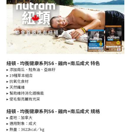
紐頓 - 均衡健康系列S6 - 雞肉+南瓜成犬 特色
▸ 添加南瓜、鮭魚油、亞麻籽
▸
19種草本組合
▸
抗氧化食材
▸
天然纖維
▸
幫助維持消化道機能
▸
使毛髮亮麗有光采
紐頓 - 均衡健康系列S6 - 雞肉+南瓜成犬 規格
▸
產地：加拿大
▸ 適用對象：成犬
▸ 熱量：3622kcal／kg