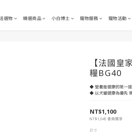
活選物
精選商品
小白博士
寵物服務
寵物活動
【法國皇
糧BG40
◆ 營養是健康的第一
◆ 以犬貓健康為優先 
NT$1,100
NT$1,045
會員獨享
尺寸