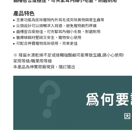
齒槽密合度極佳，可夾緊耳內細小毛髮，耐磨耐用
產品特色
▸
主要功能為拔除寵物內外耳毛或夾除異物與寄生蟲等
▸
尖頭設計可以順暢深入耳道，避免寵物劇烈疼痛
▸
齒槽密合度極佳，可夾緊耳內細小毛髮，耐磨耐用
▸
醫療級鋼材堅固又安全，寵物安心使用
▸
可配合神寶寵物耳粉使用，效果更佳
※ 殘留水漬乾燥不足或接觸強酸鹼可能導致生鏽,請小心使用!
家用等級/職業用等級
本產品為神寶原廠現貨，隨訂隨出