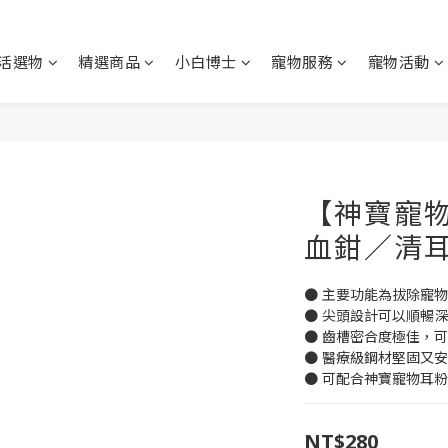
活選物
精選商品
小白博士
寵物服務
寵物活動
【神寶寵
血鉗／清
● 主要功能為拔除寵
● 尖頭設計可以順暢
● 齒槽密合度極佳，
● 醫療級鋼材堅固又
● 可配合神寶寵物耳
NT$280