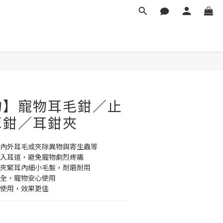
物】寵物耳毛鉗／止
耳鉗／耳鉗夾
物內外耳毛或夾除異物與寄生蟲等
深入耳道，避免寵物劇烈疼痛
可夾緊耳內細小毛髮，耐磨耐用
安全，寵物安心使用
粉使用，效果更佳