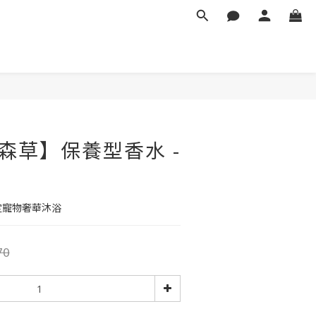
方森草】保養型香水 -
指定寵物奢華沐浴
70