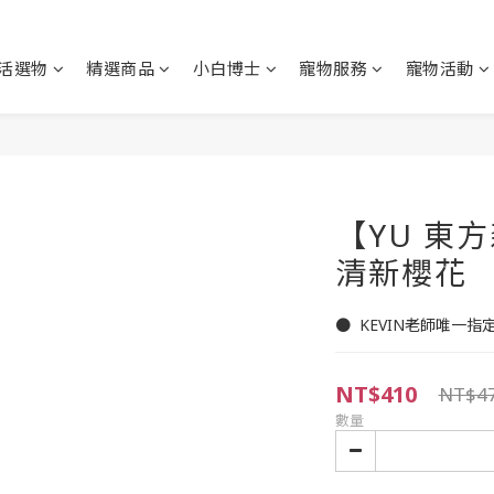
活選物
精選商品
小白博士
寵物服務
寵物活動
【YU 東
清新櫻花
●  KEVIN老師唯一
NT$410
NT$4
數量