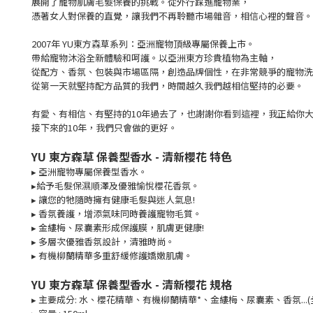
展開了寵物肌膚毛髮保養的挑戰。從外行踩進寵物業，
憑著女人對保養的直覺，讓我們不再聆聽市場雜音，相信心裡的聲音。
2007年 YU東方森草系列：亞洲寵物頂級專屬保養上市。
帶給寵物沐浴全新體驗和呵護。以亞洲東方珍貴植物為主軸，
從配方、香氛、包裝與市場區隔，創造品牌個性，在非常競爭的寵物洗
從第一天就堅持配方品質的我們，時間越久我們越相信堅持的必要。
有愛、有相信、有堅持的10年過去了，也謝謝你看到這裡，我正給你
接下來的10年，我們只會做的更好。
YU 東方森草 保養型香水 - 清新櫻花 特色
▸ 亞洲寵物專屬保養型香水。
▸給予毛髮保濕順澤及優雅愉悅櫻花香氛。
▸ 讓您的牠隨時擁有健康毛髮與迷人氣息!
▸ 香氛養護，增添氣味同時養護寵物毛質。
▸ 金縷梅、尿囊素形成保護膜，肌膚更健康!
▸ 多層次優雅香氛設計，清雅時尚。
▸ 有機柳蘭精華多重舒緩修護嬌嫩肌膚。
YU 東方森草 保養型香水 - 清新櫻花 規格
▸
主要成分: 水、櫻花精華、有機柳蘭精華*、金縷梅、尿囊素、香氛...