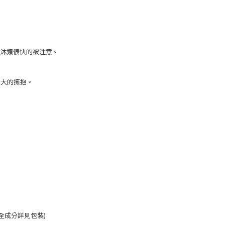
沐類很快的被注意。
大大的擁抱。
(全成分詳見包裝)